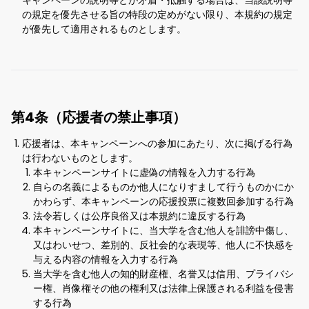
キャンペーンの説明等とが矛盾・抵触する場合は、当該説明等
の規定を優先させる旨の特段の定めがない限り、本規約の規定
が優先して適用されるものとします。
第4条（応援者の禁止事項）
応援者は、本キャンペーンへの参加にあたり、次に掲げる行為
は行わないものとします。
本キャンペーンサイトに虚偽の情報を入力する行為
自らの名義によるものか他人になりすまして行うものかにか
かわらず、本キャンペーンの応援投票に複数回参加する行為
法令若しくは公序良俗又は本規約に違反する行為
本キャンペーンサイトに、当大学を含む他人を誹謗中傷し、
又はわいせつ、差別的、反社会的な表現等、他人に不快感を
与える内容の情報を入力する行為
当大学を含む他人の知的財産権、名誉又は信用、プライバシ
ー権、肖像権その他の権利又は法律上保護される利益を侵害
する行為