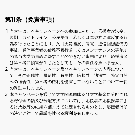
第11条（免責事項）
当大学は、本キャンペーンへの参加にあたり、応援者が法令、
規則、ガイドライン、公序良俗、若しくは本規約に違反する行
為を行ったことにより、又は天災地変、停電、通信回線設備の
事故、通信事業者の債務不履行若しくはメンテナンスの実施そ
の他当大学の責めに帰すことのできない事由により、応援者又
は第三者に損害が生じたとしても、その責任を負いません。
当大学は、本キャンペーン及び本キャンペーンの内容につい
て、その正確性、最新性、有用性、信頼性、適法性、特定目的
への適合性、第三者の権利を侵害していないことについて一切
の保証をしません。
本キャンペーンを通じて大学関連団体及び大学基金に分配され
る寄付金の額及び分配方法については、応援者の応援投票によ
る得票数等の結果を踏まえて決定されるものとし、応援者はそ
の決定に対して異議を述べる権利を有しません。